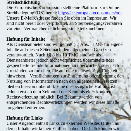
Streitschlichtung
Die Europäische Kommission stellt eine Plattform zur Online-
Streitbeilegung (OS) bereit:
https://ec.europa.eu/consumers/odr
.
Unsere E-Mail-Adresse finden Sie oben im Impressum. Wir
sind nicht bereit oder verpflichtet, an Streitbeilegungsverfahren
vor einer Verbraucherschlichtungsstelle teilzunehmen.
Haftung für Inhalte
Als Diensteanbieter sind wir gemäß § 7 Abs.1 TMG für eigene
Inhalte auf diesen Seiten nach den allgemeinen Gesetzen
verantwortlich. Nach §§ 8 bis 10 TMG sind wir als
Diensteanbieter jedoch nicht verpflichtet, übermittelte oder
gespeicherte fremde Informationen zu überwachen oder nach
Umständen zu forschen, die auf eine rechtswidrige Tätigkeit
hinweisen. Verpflichtungen zur Entfernung oder Sperrung der
Nutzung von Informationen nach den allgemeinen Gesetzen
bleiben hiervon unberührt. Eine diesbezügliche Haftung ist
jedoch erst ab dem Zeitpunkt der Kenntnis einer konkreten
Rechtsverletzung möglich. Bei Bekanntwerden von
entsprechenden Rechtsverletzungen werden wir diese Inhalte
umgehend entfernen.
Haftung für Links
Unser Angebot enthält Links zu externen Websites Dritter, auf
deren Inhalte wir keinen Einfluss haben. Deshalb können wir